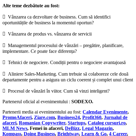
Alte teme dezbătute au fost:
 Vânzarea ca dezvoltare de business. Cum să identifici
oportunitățile de business la momentul oportun?
 Vânzarea de produs vs. vânzarea de servicii
 Managementul procesului de vânzări – pregătire, planificare,
implementare. Ce poate face diferența?
 Tehnici de negociere. Condiții pentru o negociere avantajoasă
 Aliniere Sales-Marketing. Cum trebuie să colaboreze cele două
departamente pentru a asigura un ciclu coerent și complet unui client
 Procesul de vânzări în viitor. Cum să vinzi inteligent?
Partenerul oficial al evenimentului :
SODEXO.
Partenerii media ai evenimentului au fost:
Calendar Evenimente
,
PromoAfaceri
,
Ziare.com
,
Business24
,
Profit360
,
Jurnalul de
afaceri
,
Romanian Copywriter
,
Startups
,
Catalog cursuri.ro
,
MLM News
, Femei in afaceri,
DeBizz
,
Legal Magazin
,
Kompass
,
Doing Business
,
Brightway
,
Learn & Go
,
4 Career
,