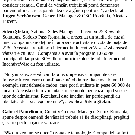
consider esențial. Omul de vânzări trebuie să poată demonstra
partenerului că are capabilitatea de a gândi pentru el”, a declarat
Eugen Șerbănescu
, General Manager & CSO România, Alcatel-
Lucent.
Silviu
Ștefan
, National Sales Manager – Incentive & Rewards
Solutions, Sodexo Pass Romania, a prezentat un studiu de caz al
unei companii care deține în aria sa de activitate o cotă de piață de
21%. Aceasta a reușit prin intermediul IncentiveWise să-și crească
vânzările cu 30%. Compania a a avut în program 1.060 de
paricipanți, iar peste 80% dintre punctele alocate prin intermediul
IncentiveWise au fost utilizate.
”Nu știu să existe vânzări fără recompense. Companiile care
folosesc incentivarea non-financiară obțin rezultate mai bune. Un
exemplu sunt tichetele cadou, care pot fi utilizate în peste 60.000 de
locații. Aceasta este o variantă care se implementează rapid și este
ușor de administrat. Rezultatul este imediat, iar participanții au
libertatea de a-și alege premiile”, a explicat
Silviu
Ștefan.
Gabriel Pantelimon
, Country General Manager, Xerox România,
spune despre oamenii de vânzări trebuie să fie disciplinați, pregătiți
și să respecte pașii de vânzare.
”5% din venituri se duce în zona de tehnologie. Companiei i-a fost