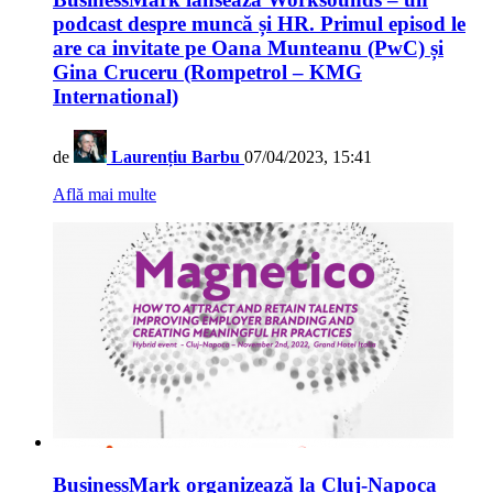
podcast despre muncă și HR. Primul episod le
are ca invitate pe Oana Munteanu (PwC) și
Gina Cruceru (Rompetrol – KMG
International)
de
Laurențiu Barbu
07/04/2023, 15:41
Află mai multe
BusinessMark organizează la Cluj-Napoca