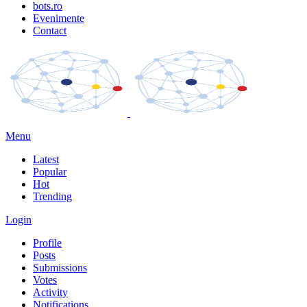
bots.ro
Evenimente
Contact
Menu
Latest
Popular
Hot
Trending
Login
Profile
Posts
Submissions
Votes
Activity
Notifications