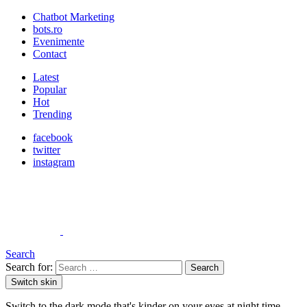
Chatbot Marketing
bots.ro
Evenimente
Contact
Latest
Popular
Hot
Trending
facebook
twitter
instagram
Search
Search for:
Search
Switch skin
Switch to the dark mode that's kinder on your eyes at night time.