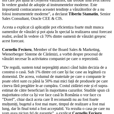
noi care pot ajuta la creșterea vânzărilor, dar trebuie însă avut mereu
în vedere gradul de adopție al instrumentelor moderne. Este
importantă contracararea aceastei tendințe a vânzătorilor de a nu
folosi instrumentele moderne”, a declarat
Tiberiu
Stamatin
, Senior
Sales Consultant, Oracle CEE & CIS.
Acesta a explicat că aplicațiile pot eficientiza foarte mult munca
oamenilor de vânzări și pot ajuta în special la realizarea unui forecast
realist, având în vedere că 70% dintre oamenii de vânzări greșesc
acest forecast.
Corneliu
Fecioru
, Member of the Board Sales & Marketing,
Wienerberger Sisteme de Cărămizi, a vorbit despre procesul de
vânzări necesar în activitatea companiei pe care o reprezintă.
”De regulă, suntem total nepregătiți atunci când luăm decizia de a
construi o casă. Sub 1% dintre cei care își fac case au legătură cu
domeniul. De aceea, volumul de materiale pe care o companie le
poate oferi sunt cu până la 50% mai mici față de produsele pe care
cineva fără pregătire le-ar cumpăra. Costul zidăriei este și el supra-
estimat de către beneficiari în majoritatea cazurilor. Studiile spun că
majoritatea celor ca își vor face casă în România o vor face cu
”Dorel”, chiar dacă aceia care îl recomandă nu au fost foarte
mulțumiți, bugetul a fost mai mare, timpul de realizare a fost mai
lung, dar în final totul a fost acceptabil. Va rezulta o casa pe care nu
vom avea niciun fel de garanție”, a explicat
Corneliu
Fecioru
.