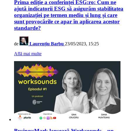
Prima ediție a conferinței ESG:ro: Cum ne
ajută indicatorii ESG să asigurăm stabilitatea
organizației pe termen mediu și lung și care
sunt provocările ce apar în aplicarea acestor
standarde?
de
Laurențiu Barbu
23/05/2023, 15:25
Află mai multe
BusinessMark lansează Worksounds – un