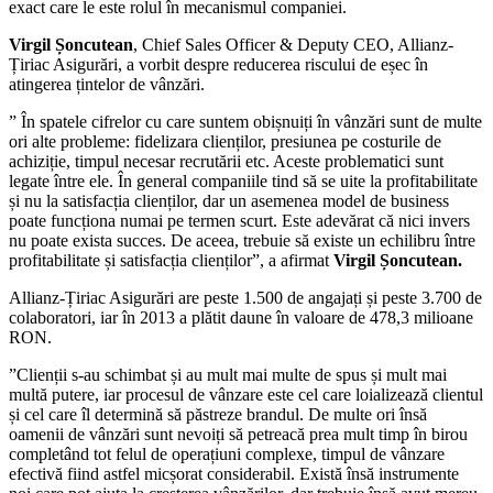
exact care le este rolul în mecanismul companiei.
Virgil Șoncutean
, Chief Sales Officer & Deputy CEO, Allianz-
Țiriac Asigurări, a vorbit despre reducerea riscului de eșec în
atingerea țintelor de vânzări.
” În spatele cifrelor cu care suntem obișnuiți în vânzări sunt de multe
ori alte probleme: fidelizara clienților, presiunea pe costurile de
achiziție, timpul necesar recrutării etc. Aceste problematici sunt
legate între ele. În general companiile tind să se uite la profitabilitate
și nu la satisfacția clienților, dar un asemenea model de business
poate funcționa numai pe termen scurt. Este adevărat că nici invers
nu poate exista succes. De aceea, trebuie să existe un echilibru între
profitabilitate și satisfacția clienților”, a afirmat
Virgil Șoncutean.
Allianz-Țiriac Asigurări are peste 1.500 de angajați și peste 3.700 de
colaboratori, iar în 2013 a plătit daune în valoare de 478,3 milioane
RON.
”Clienții s-au schimbat și au mult mai multe de spus și mult mai
multă putere, iar procesul de vânzare este cel care loializează clientul
și cel care îl determină să păstreze brandul. De multe ori însă
oamenii de vânzări sunt nevoiți să petreacă prea mult timp în birou
completând tot felul de operațiuni complexe, timpul de vânzare
efectivă fiind astfel micșorat considerabil. Există însă instrumente