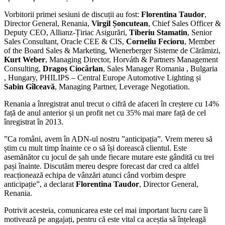
Vorbitorii primei sesiuni de discuții au fost:
Florentina
Taudor
,
Director General, Renania,
Virgil Șoncutean
, Chief Sales Officer &
Deputy CEO, Allianz-Țiriac Asigurări,
Tiberiu
Stamatin
, Senior
Sales Consultant, Oracle CEE & CIS,
Corneliu
Fecioru
, Member
of the Board Sales & Marketing, Wienerberger Sisteme de Cărămizi,
Kurt Weber
, Managing Director, Horváth & Partners Management
Consulting,
Dragoș Ciocârlan
, Sales Manager Romania , Bulgaria
, Hungary, PHILIPS – Central Europe Automotive Lighting și
Sabin Gîlceavă
, Managing Partner, Leverage Negotiation.
Renania a înregistrat anul trecut o cifră de afaceri în creștere cu 14%
față de anul anterior și un profit net cu 35% mai mare față de cel
înregistrat în 2013.
”Ca români, avem în ADN-ul nostru ”anticipația”. Vrem mereu să
știm cu mult timp înainte ce o să își dorească clientul. Este
asemănător cu jocul de șah unde fiecare mutare este gândită cu trei
pași înainte. Discutăm mereu despre forecast dar cred ca altfel
reacționează echipa de vânzări atunci când vorbim despre
anticipație”, a declarat
Florentina
Taudor
, Director General,
Renania.
Potrivit acesteia, comunicarea este cel mai important lucru care îi
motivează pe angajați, pentru că este vital ca aceștia să înțeleagă