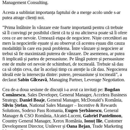
Management Consulting.
Acesta a subliniat importanța faptului de a merge acolo unde s-ar
putea atrage clienți noi.
”Prima întâlnire în vânzare este foarte importantă pentru că trebuie
să îl convingi pe posibilul client că tu și nu altcineva poate să îi ofere
ceea ce are nevoie. Urmează etapa de negociere. Niște cercetători au
mers la negocierile eșuate și au observat că acestea eșuau din cauza
modalității în care era pusă problema. Între vânzare și negociere ar
trebui să fie maximizată puterea de vânzare. De asemenea, ar putea
fi implicată și partea de persuasiune. Pe lângă putere și persuasiune
este de multe ori nevoie de schimburi, de tocmeală. Trebuie să dau
ca să obțin ceva, dar în același timp cu atenție la cât dau. Negocierea
ideală este la intersecția dintre: putere, presuasiune și tocmeală”, a
declarat
Sabin Gîlceavă
, Managing Partner, Leverage Negotiation.
Cea de-a doua sesiune de discuții i-a avut ca invitați pe:
Bogdan
Comănescu
, Sales Developer, General Manager, Accelera Business
Strategy,
Daniel Boaje
, General Manager, McDonald’s România,
Silviu
Ștefan
, National Sales Manager – Incentive & Rewards
Solutions, Sodexo Pass Romania,
Eugen Șerbănescu
, General
Manager & CSO România, Alcatel-Lucent,
Gabriel Pantelimon
,
Country General Manager, Xerox România,
Ionuț Ilie
, Customer
Development Director, Unilever și
Oana Bejan
, Trade Marketing