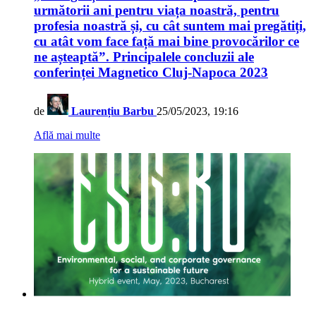
următorii ani pentru viața noastră, pentru
profesia noastră și, cu cât suntem mai pregătiți,
cu atât vom face față mai bine provocărilor ce
ne așteaptă”. Principalele concluzii ale
conferinței Magnetico Cluj-Napoca 2023
de
Laurențiu Barbu
25/05/2023, 19:16
Află mai multe