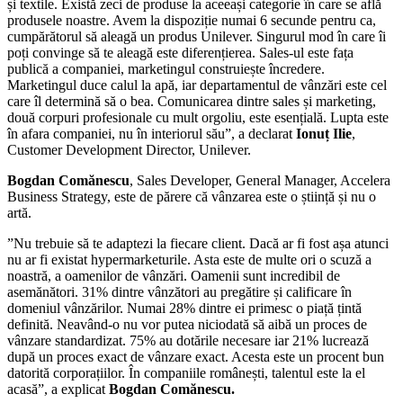
și textile. Există zeci de produse la aceeași categorie în care se află
produsele noastre. Avem la dispoziție numai 6 secunde pentru ca,
cumpărătorul să aleagă un produs Unilever. Singurul mod în care îi
poți convinge să te aleagă este diferențierea. Sales-ul este fața
publică a companiei, marketingul construiește încredere.
Marketingul duce calul la apă, iar departamentul de vânzări este cel
care îl determină să o bea. Comunicarea dintre sales și marketing,
două corpuri profesionale cu mult orgoliu, este esențială. Lupta este
în afara companiei, nu în interiorul său”, a declarat
Ionuț Ilie
,
Customer Development Director, Unilever.
Bogdan Comănescu
, Sales Developer, General Manager, Accelera
Business Strategy, este de părere că vânzarea este o știință și nu o
artă.
”Nu trebuie să te adaptezi la fiecare client. Dacă ar fi fost așa atunci
nu ar fi existat hypermarketurile. Asta este de multe ori o scuză a
noastră, a oamenilor de vânzări. Oamenii sunt incredibil de
asemănători. 31% dintre vânzători au pregătire și calificare în
domeniul vânzărilor. Numai 28% dintre ei primesc o piață țintă
definită. Neavând-o nu vor putea niciodată să aibă un proces de
vânzare standardizat. 75% au dotările necesare iar 21% lucrează
după un proces exact de vânzare exact. Acesta este un procent bun
datorită corporațiilor. În companiile românești, talentul este la el
acasă”, a explicat
Bogdan Comănescu.