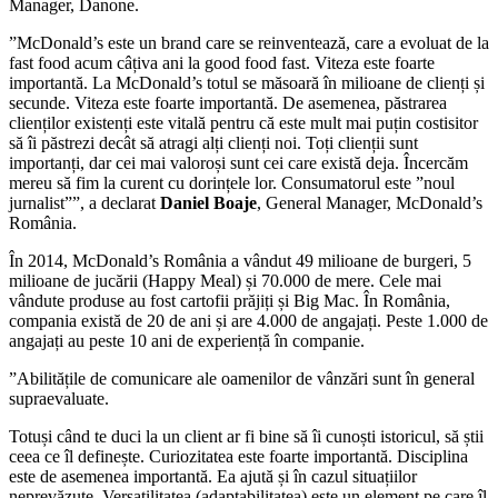
Manager, Danone.
”McDonald’s este un brand care se reinventează, care a evoluat de la
fast food acum câțiva ani la good food fast. Viteza este foarte
importantă. La McDonald’s totul se măsoară în milioane de clienți și
secunde. Viteza este foarte importantă. De asemenea, păstrarea
clienților existenți este vitală pentru că este mult mai puțin costisitor
să îi păstrezi decât să atragi alți clienți noi. Toți clienții sunt
importanți, dar cei mai valoroși sunt cei care există deja. Încercăm
mereu să fim la curent cu dorințele lor. Consumatorul este ”noul
jurnalist””, a declarat
Daniel Boaje
, General Manager, McDonald’s
România.
În 2014, McDonald’s România a vândut 49 milioane de burgeri, 5
milioane de jucării (Happy Meal) și 70.000 de mere. Cele mai
vândute produse au fost cartofii prăjiți și Big Mac. În România,
compania există de 20 de ani și are 4.000 de angajați. Peste 1.000 de
angajați au peste 10 ani de experiență în companie.
”Abilitățile de comunicare ale oamenilor de vânzări sunt în general
supraevaluate.
Totuși când te duci la un client ar fi bine să îi cunoști istoricul, să știi
ceea ce îl definește. Curiozitatea este foarte importantă. Disciplina
este de asemenea importantă. Ea ajută și în cazul situațiilor
neprevăzute. Versatilitatea (adaptabilitatea) este un element pe care îl