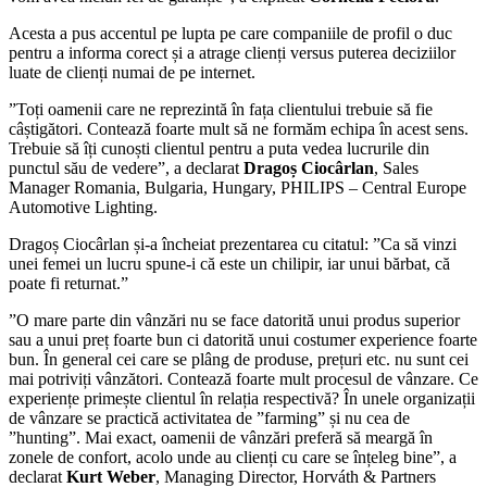
Acesta a pus accentul pe lupta pe care companiile de profil o duc
pentru a informa corect și a atrage clienți versus puterea deciziilor
luate de clienți numai de pe internet.
”Toți oamenii care ne reprezintă în fața clientului trebuie să fie
câștigători. Contează foarte mult să ne formăm echipa în acest sens.
Trebuie să îți cunoști clientul pentru a puta vedea lucrurile din
punctul său de vedere”, a declarat
Dragoș Ciocârlan
, Sales
Manager Romania, Bulgaria, Hungary, PHILIPS – Central Europe
Automotive Lighting.
Dragoș Ciocârlan și-a încheiat prezentarea cu citatul: ”Ca să vinzi
unei femei un lucru spune-i că este un chilipir, iar unui bărbat, că
poate fi returnat.”
”O mare parte din vânzări nu se face datorită unui produs superior
sau a unui preț foarte bun ci datorită unui costumer experience foarte
bun. În general cei care se plâng de produse, prețuri etc. nu sunt cei
mai potriviți vânzători. Contează foarte mult procesul de vânzare. Ce
experiențe primește clientul în relația respectivă? În unele organizații
de vânzare se practică activitatea de ”farming” și nu cea de
”hunting”. Mai exact, oamenii de vânzări preferă să meargă în
zonele de confort, acolo unde au clienți cu care se înțeleg bine”, a
declarat
Kurt Weber
, Managing Director, Horváth & Partners