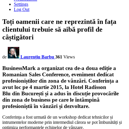
Settings
Log Out
Toți oamenii care ne reprezintă în fața
clientului trebuie să aibă profil de
câștigători
de
Laurențiu Barbu
361
Views
BusinessMark
a organizat cea de-a doua ediție a
Romanian Sales Conference
, eveniment dedicat
profesioniștilor din zona de vânzări. Conferința a
avut loc pe
4 martie 2015, la Hotel Radisson
Blu
din
București
și a adus în discuție provocările
din zona de business pe care le întâmpină
profesioniștii în vânzări și dezvoltare.
Conferința a fost urmată de un workshop dedicat tehnicilor și
intrumentelor moderne prin intermediul cărora se pot îmbunătăți și
optimiza performanțele echipelor de vânzare.