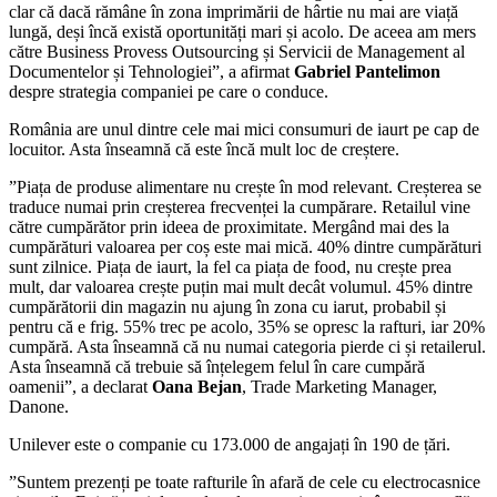
clar că dacă rămâne în zona imprimării de hârtie nu mai are viață
lungă, deși încă există oportunități mari și acolo. De aceea am mers
către Business Provess Outsourcing și Servicii de Management al
Documentelor și Tehnologiei”, a afirmat
Gabriel Pantelimon
despre strategia companiei pe care o conduce.
România are unul dintre cele mai mici consumuri de iaurt pe cap de
locuitor. Asta înseamnă că este încă mult loc de creștere.
”Piața de produse alimentare nu crește în mod relevant. Creșterea se
traduce numai prin creșterea frecvenței la cumpărare. Retailul vine
către cumpărător prin ideea de proximitate. Mergând mai des la
cumpărături valoarea per coș este mai mică. 40% dintre cumpărături
sunt zilnice. Piața de iaurt, la fel ca piața de food, nu crește prea
mult, dar valoarea crește puțin mai mult decât volumul. 45% dintre
cumpărătorii din magazin nu ajung în zona cu iarut, probabil și
pentru că e frig. 55% trec pe acolo, 35% se opresc la rafturi, iar 20%
cumpără. Asta înseamnă că nu numai categoria pierde ci și retailerul.
Asta înseamnă că trebuie să înțelegem felul în care cumpără
oamenii”, a declarat
Oana Bejan
, Trade Marketing Manager,
Danone.
Unilever este o companie cu 173.000 de angajați în 190 de țări.
”Suntem prezenți pe toate rafturile în afară de cele cu electrocasnice