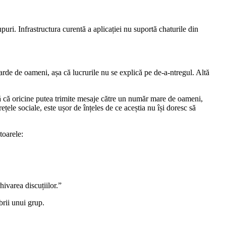
ri. Infrastructura curentă a aplicației nu suportă chaturile din
arde de oameni, așa că lucrurile nu se explică pe de-a-ntregul. Altă
nă că oricine putea trimite mesaje către un număr mare de oameni,
țele sociale, este ușor de înțeles de ce aceștia nu își doresc să
toarele:
ivarea discuțiilor.”
brii unui grup.