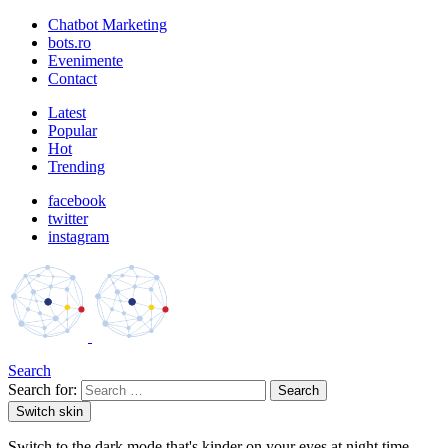
Chatbot Marketing
bots.ro
Evenimente
Contact
Latest
Popular
Hot
Trending
facebook
twitter
instagram
Search
Search for:
Search
Switch skin
Switch to the dark mode that's kinder on your eyes at night time.