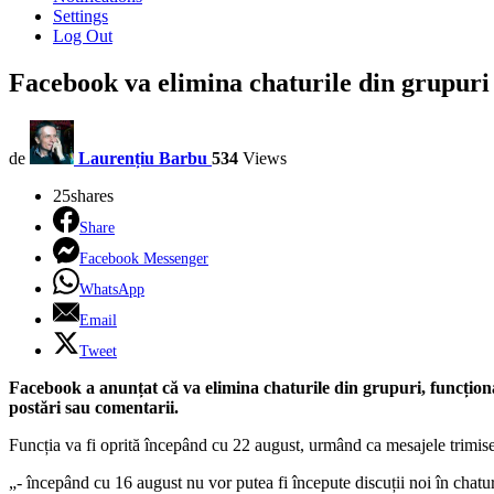
Settings
Log Out
Facebook va elimina chaturile din grupuri
de
Laurențiu Barbu
534
Views
25
shares
Share
Facebook Messenger
WhatsApp
Email
Tweet
Facebook a anunțat că va elimina chaturile din grupuri, funcționa
postări sau comentarii.
Funcția va fi oprită începând cu 22 august, urmând ca mesajele trimise
„- începând cu 16 august nu vor putea fi începute discuții noi în chatur