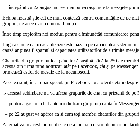
– începând cu 22 august nu vei mai putea răspunde la mesajele primite
Echipa noastră știe cât de mult contează pentru comunitățile de pe plat
grupuri, de aceea vom elimina funcția.
Între timp explorăm noi moduri pentru a îmbunătăți comunicarea pentru
Logica spune că această decizie este bazată pe capacitatea sistemului, 
cauză ar putea fi spamul și capacitatea utilizatorilor de a trimite mesa
Chaturile din grupuri au fost gândite să susțină până la 250 de membri
aceștia din urmă fiind notificați atât pe Facebook, cât și pe Messenger. 
primească astfel de mesaje de la necunoscuți.
Acestea sunt, însă, doar speculații. Facebook nu a oferit detalii despre
„- această schimbare nu va afecta grupurile de chat cu prietenii de pe
– pentru a găsi un chat anterior dintr-un grup poți căuta în Messeng
– pe 22 august va apărea ca și cum toți membri chaturilor din grupuri a
Alternativa în acest moment este de a încuraja discuțiile în comentariil