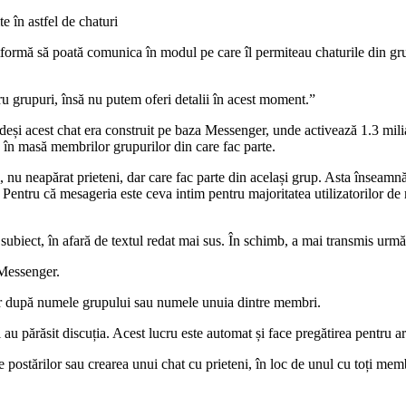
 în astfel de chaturi
formă să poată comunica în modul pe care îl permiteau chaturile din grupu
 grupuri, însă nu putem oferi detalii în acest moment.”
deși acest chat era construit pe baza Messenger, unde activează 1.3 mili
je în masă membrilor grupurilor din care fac parte.
, nu neapărat prieteni, dar care fac parte din același grup. Asta înseam
Pentru că mesageria este ceva intim pentru majoritatea utilizatorilor de re
 subiect, în afară de textul redat mai sus. În schimb, a mai transmis urmă
 Messenger.
er după numele grupului sau numele unuia dintre membri.
u părăsit discuția. Acest lucru este automat și face pregătirea pentru arh
e postărilor sau crearea unui chat cu prieteni, în loc de unul cu toți mem